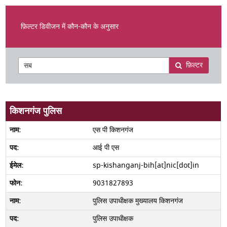
फ़िल्टर डिवीजन में कौन-कौन के अनुसार
फ़िल्टर
किशनगंज पुलिस
एस पी किशनगंज
आई पी एस
sp-kishanganj-bih[at]nic[dot]in
9031827893
पुलिस उपाधीक्षक मुख्यालय किशनगंज
पुलिस उपाधीक्षक