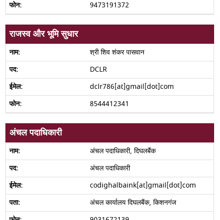
9473191372
राजस्व और भूमि सुधार
श्री शिव शंकर पासवान
DCLR
dclr786[at]gmail[dot]com
8544412341
अंचल पदाधिकारी
अंचल पदाधिकारी, दिघलबैंक
अंचल पदाधिकारी
codighalbaink[at]gmail[dot]com
अंचल कार्यालय दिघलबैंक, किशनगंज
9031672139