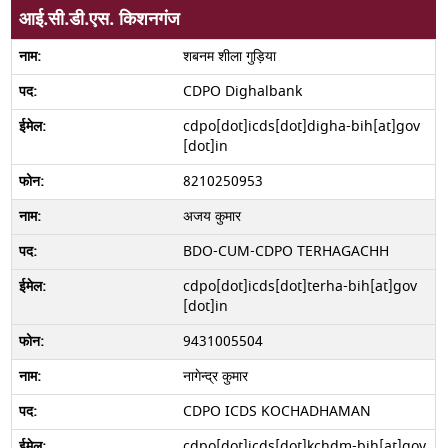
आई.सी.डी.एस. किशनगंज
शबनम शीला गुड़िया
CDPO Dighalbank
cdpo[dot]icds[dot]digha-bih[at]gov
[dot]in
8210250953
अजय कुमार
BDO-CUM-CDPO TERHAGACHH
cdpo[dot]icds[dot]terha-bih[at]gov
[dot]in
9431005504
नागेन्द्र कुमार
CDPO ICDS KOCHADHAMAN
cdpo[dot]icds[dot]kchdm-bih[at]gov