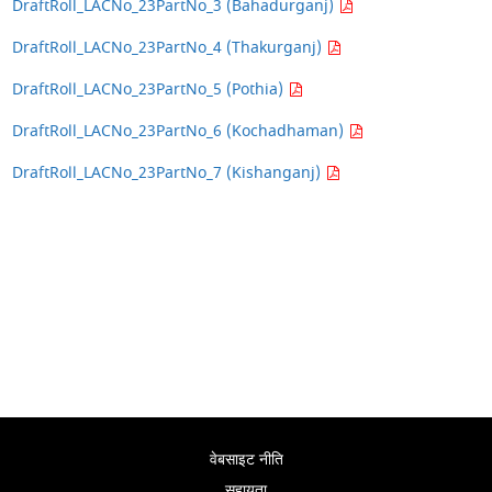
DraftRoll_LACNo_23PartNo_3 (Bahadurganj)
DraftRoll_LACNo_23PartNo_4 (Thakurganj)
DraftRoll_LACNo_23PartNo_5 (Pothia)
DraftRoll_LACNo_23PartNo_6 (Kochadhaman)
DraftRoll_LACNo_23PartNo_7 (Kishanganj)
वेबसाइट नीति
सहायता