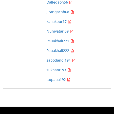
Dallegaon56
jirangachh68
kanakpur17
Nuniyatari59
Pauakhali221
Pauakhali222
sabodangi194
sukhani193
tatpaua192